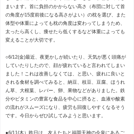
まいます。首に負担のかからない高さ（布団に対して首
の角度が15度前後になる高さがよい）の枕を選び、また
体型や体重によっても枕の角度は変わってしまうため、
太ったら高くし、痩せたら低くするなど体重によっても
変えることが大切です。
○6/12(金)最近、夜更かしが続いたり、天気が悪く頭痛が
していたりしたので、顔が疲れていると言われてしまい
ました！これは改善しなくては、と思い、疲れに良いと
される食材を調べてみると、納豆、枝豆、豆腐、ほうれ
ん草、大根葉、レバー、卵、果物などがありました。鉄
分やビタミンの豊富な食品を中心に摂ると、血液や酸素
の流れがスムーズになり、疲労も回復しやすくなるそう
です。今日からぜひ試してみようと思います。
●6/11(木）昨日は、友人たちと福岡天神の今泉にあるご