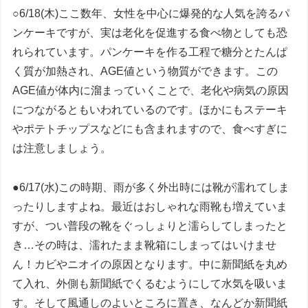
○6/18(木)ここ数年、女性を中心に爆発的な人気を誇るパ
ンケーキですが、実は老化を促進する食べ物としても恐
れられています。パンケーキを作る工程で糖分とたんぱ
く質が加熱され、AGE値という物質ができます。この
AGE値が体内に溜まっていくことで、老化や病気の原因
につながるともいわれているのです。ほかにもステーキ
やポテトチップスなどにも含まれますので、食べすぎに
は注意しましょう。
●6/17(水)この時期、雨が多く外出時には靴が濡れてしま
ったりしますよね。最近はおしゃれな雨靴も増えていま
すが、つい普段の靴をぐっしょりと濡らしてしまったと
き…その時は、濡れたまま靴箱にしまってはいけませ
ん！カビやニオイの原因となります。中に新聞紙を丸め
て入れ、外側も新聞紙でくるむようにして水気を吸いま
す。そして風通しのよいところに置き、なんどか新聞紙