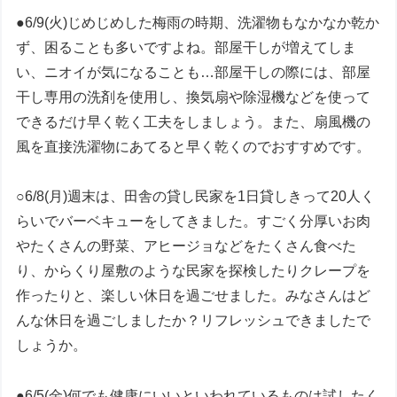
●6/9(火)じめじめした梅雨の時期、洗濯物もなかなか乾か
ず、困ることも多いですよね。部屋干しが増えてしま
い、ニオイが気になることも…部屋干しの際には、部屋
干し専用の洗剤を使用し、換気扇や除湿機などを使って
できるだけ早く乾く工夫をしましょう。また、扇風機の
風を直接洗濯物にあてると早く乾くのでおすすめです。
○6/8(月)週末は、田舎の貸し民家を1日貸しきって20人く
らいでバーベキューをしてきました。すごく分厚いお肉
やたくさんの野菜、アヒージョなどをたくさん食べた
り、からくり屋敷のような民家を探検したりクレープを
作ったりと、楽しい休日を過ごせました。みなさんはど
んな休日を過ごしましたか？リフレッシュできましたで
しょうか。
●6/5(金)何でも健康にいいといわれているものは試したく