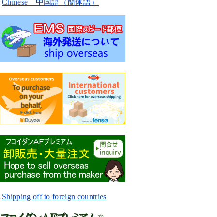
Chinese 中国語（簡体語）
Shipping off to foreign countries