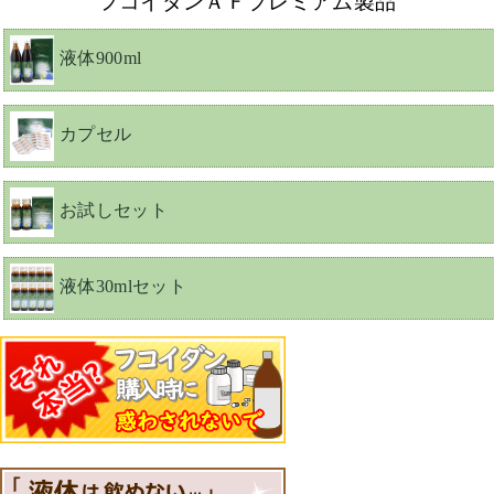
フコイダンＡＦプレミアム製品
液体900ml
カプセル
お試しセット
液体30mlセット