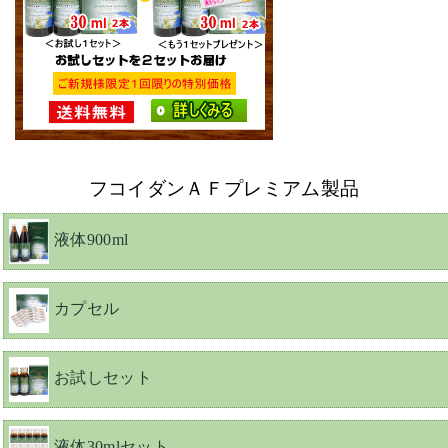
フコイダンＡＦプレミアム製品
液体900ml
カプセル
お試しセット
液体30mlセット