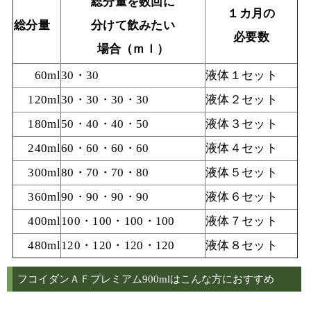
総分量を数回に
１カ月の
総分量
分けて飲みたい
必要数
場合（ｍｌ）
60ml
30・30
液体１セット
120ml
30・30・30・30
液体２セット
180ml
50・40・40・50
液体３セット
240ml
60・60・60・60
液体４セット
300ml
80・70・70・80
液体５セット
360ml
90・90・90・90
液体６セット
400ml
100・100・100・100
液体７セット
480ml
120・120・120・120
液体８セット
フコイダンＡＦプレミアム900mlはこんな方におすすめ