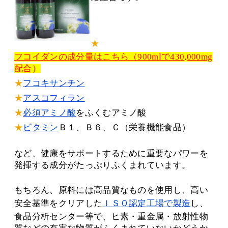
★
フコイダンの成分量はこちら（900mlで430,000mg
配合）
★
フコキサンチン
★
アスコフィラン
★
必須アミノ酸
をふくむアミノ酸
★
ビタミン
Ｂ１、Ｂ６、Ｃ（栄養機能食品）
など、健康をサポートするために重要なパワーを
発揮する成分がたっぷりふくまれています。
もちろん、原料には高品質なものを使用し、高い
安全基準をクリアした
ＩＳＯ認定工場で製造
し、
食品分析センター等で、ヒ素・重金属・放射性物