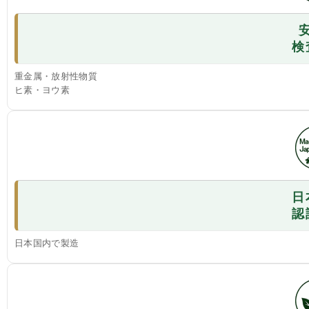
検
重金属・放射性物質
ヒ素・ヨウ素
日
認
日本国内で製造