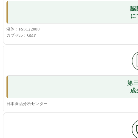
認
に
液体：FSSC22000
カプセル：GMP
第
成
日本食品分析センター