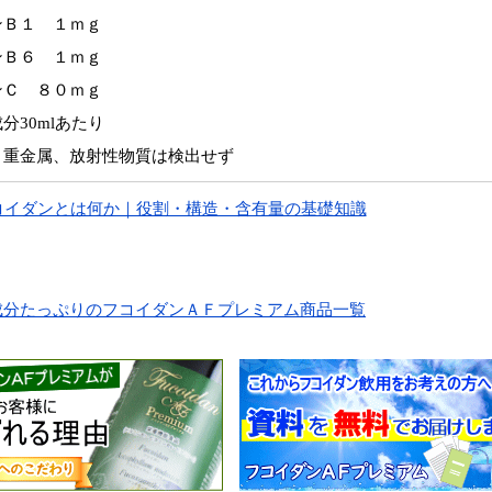
ンＢ１ １ｍｇ
ンＢ６ １ｍｇ
ンＣ ８０ｍｇ
分30mlあたり
、重金属、放射性物質は検出せず
コイダンとは何か｜役割・構造・含有量の基礎知識
成分たっぷりのフコイダンＡＦプレミアム商品一覧