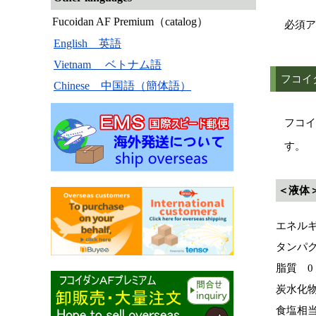
Fucoidan AF Premium（catalog）
必須ア
English 英語
Vietnam ベトナム語
フコイ
Chinese 中国語（簡体語）
フコイ
す。
＜液体
エネルギー
タンパク
脂質 0
炭水化物
食塩相当量