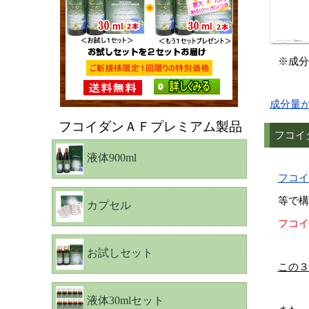
※成分
成分量
フコイダンＡＦプレミアム製品
フコイ
液体900ml
フコイ
等で構
カプセル
フコイ
お試しセット
この３
液体30mlセット