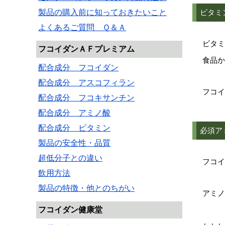
製品の購入前に知っておきたいこと
ビタミ
よくあるご質問 Ｑ＆Ａ
ビタミ
フコイダンＡＦプレミアム
食品か
配合成分 フコイダン
配合成分 アスコフィラン
フコイ
配合成分 フコキサンチン
配合成分 アミノ酸
配合成分 ビタミン
必須ア
製品の安全性・品質
超低分子との違い
フコイ
飲用方法
製品の特徴・他とのちがい
アミノ
フコイダン健康堂