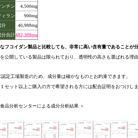
サンチン
4,500mg
フィラン
900mg
成分
46,988mg
成分合計
482,388mg
なフコイダン製品と比較しても、非常に高い含有量であることが
を公開している製品は限られており、透明性の高さも選ばれる理
SC認定工場製造のため、成分量は確かなものとお約束できます。
１セット以上ご購入の方で希望される方には配合証明をおつけし
食品分析センターによる成分分析結果 ＞