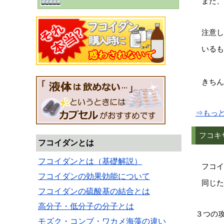
また、
注意し
いるも
きちん
⇒もっ
フコキ
フコイダンとは
フコイダンとは（基礎解説）
フコイ
フコイダンの効果効能について
同じた
フコイダンの硫酸基の結合とは
高分子・低分子の分子とは
３つの
モズク・コンブ・ワカメ海藻の違い