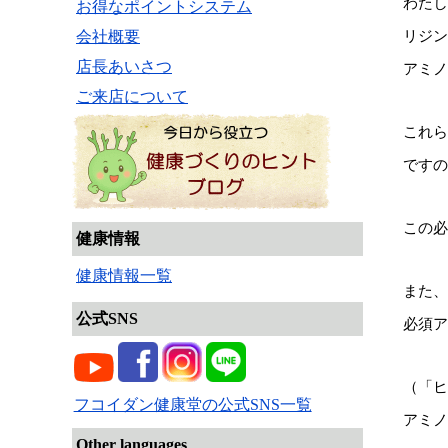
わたし
お得なポイントシステム
リジン
会社概要
店長あいさつ
アミノ
ご来店について
これら
ですの
この必
健康情報
健康情報一覧
また、
公式SNS
必須ア
（「ヒ
フコイダン健康堂の公式SNS一覧
アミノ
Other languages