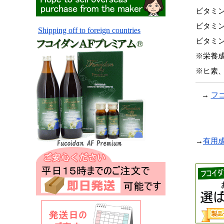
ビタミ
ビタミ
Shipping off to foreign countries
ビタミ
※栄養成
※ヒ素
→
フ
→
有用