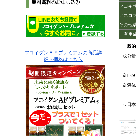
フコキ
アスコ
その他
有用
一般的
フコイダンＡＦプレミアムの商品詳
成分量
細・価格はこちら
※FS
※液体
＜日本