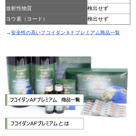
放射性物質
検出せず
ヨウ素（ヨード）
検出せず
→
安全性の高いフコイダンＡＦプレミアム商品一覧