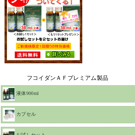
フコイダンＡＦプレミアム製品
液体900ml
カプセル
お試しセット