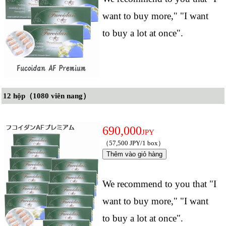
want to buy more," "I want
to buy a lot at once".
12 hộp（1080 viên nang）
690,000
JPY
（57,500 JPY/1 box）
We recommend to you that "I
want to buy more," "I want
to buy a lot at once".