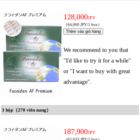
128,000
JPY
（64,000 JPY/1 box）
We recommend to you that
"I'd like to try it for a while"
or "I want to buy with great
advantage".
3 hộp（270 viên nang）
187,900
JPY
（62,633 JPY/1 box）