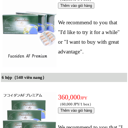
We recommend to you that
"I'd like to try it for a while"
or "I want to buy with great
advantage".
6 hộp（540 viên nang）
360,000
JPY
（60,000 JPY/1 box）
We recommend to you that "I