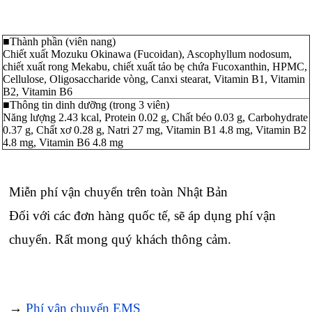
■Thành phần (viên nang)
Chiết xuất Mozuku Okinawa (Fucoidan), Ascophyllum nodosum,
chiết xuất rong Mekabu, chiết xuất tảo bẹ chứa Fucoxanthin, HPMC,
Cellulose, Oligosaccharide vòng, Canxi stearat, Vitamin B1, Vitamin
B2, Vitamin B6
■Thông tin dinh dưỡng (trong 3 viên)
Năng lượng 2.43 kcal, Protein 0.02 g, Chất béo 0.03 g, Carbohydrate
0.37 g, Chất xơ 0.28 g, Natri 27 mg, Vitamin B1 4.8 mg, Vitamin B2
4.8 mg, Vitamin B6 4.8 mg
Miễn phí vận chuyển trên toàn Nhật Bản
Đối với các đơn hàng quốc tế, sẽ áp dụng phí vận
chuyển. Rất mong quý khách thông cảm.
→
Phí vận chuyển EMS