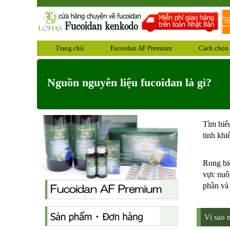
Trang chủ
Fucoidan AF Premium
Cách chọn
Nguồn nguyên liệu fucoidan là gì?
Tìm hiể
tinh khiế
Rong biể
vực nuôi
phần và 
Vì sao 