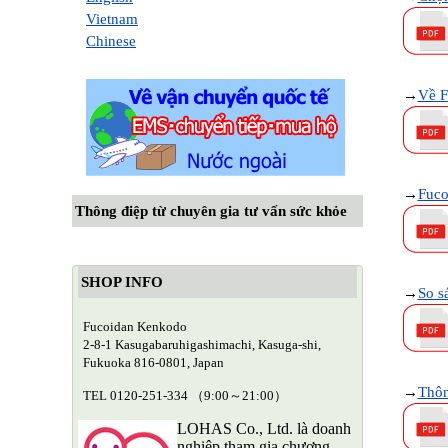
Vietnam
Chinese
→
Về F
→
Fuco
Thông điệp từ chuyên gia tư vấn sức khỏe
SHOP INFO
→
So s
Fucoidan Kenkodo
2-8-1 Kasugabaruhigashimachi, Kasuga-shi,
Fukuoka 816-0801, Japan
→
Thôn
TEL 0120-251-334 （9:00～21:00）
LOHAS Co., Ltd. là doanh
nghiệp tham gia chương