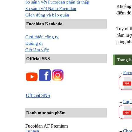
So sánh với Fucoidan phân tử thấp
Khoảng 1
So sánh với Nano Fucoidan
điểm đó,
Cách dùng và bảo quản
Fucoidan Kenkodo
Tuy nhiê
hàm lượ
Giới thiệu công ty
công nhậ
Đường đi
Giờ làm việc
Official SNS
Trang l
→
Fuco
Official SNS
→
Lượn
Danh mục sản phẩm
Fucoidan AF Premium
→
Chọn
English