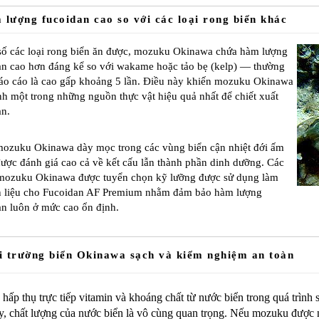
 lượng fucoidan cao so với các loại rong biển khác
số các loại rong biển ăn được, mozuku Okinawa chứa hàm lượng
an cao hơn đáng kể so với wakame hoặc tảo bẹ (kelp) — thường
áo cáo là cao gấp khoảng 5 lần. Điều này khiến mozuku Okinawa
nh một trong những nguồn thực vật hiệu quả nhất để chiết xuất
an.
ozuku Okinawa dày mọc trong các vùng biển cận nhiệt đới ấm
được đánh giá cao cả về kết cấu lẫn thành phần dinh dưỡng. Các
mozuku Okinawa được tuyển chọn kỹ lưỡng được sử dụng làm
 liệu cho Fucoidan AF Premium nhằm đảm bảo hàm lượng
an luôn ở mức cao ổn định.
i trường biển Okinawa sạch và kiểm nghiệm an toàn
ấp thụ trực tiếp vitamin và khoáng chất từ nước biển trong quá trình 
y, chất lượng của nước biển là vô cùng quan trọng. Nếu mozuku được 