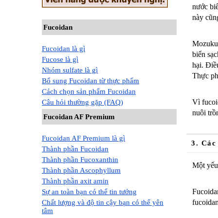
nước biể
này cũng
Fucoidan
Mozuku 
Fucoidan là gì
biển sạc
Fucose là gì
hại. Đi
Nhóm sulfate là gì
Thực ph
Bổ sung Fucoidan từ thực phẩm
Cách chọn sản phẩm Fucoidan
Vì fucoi
Câu hỏi thường gặp (FAQ)
nuôi trồ
Fucoidan AF Premium
Fucoidan AF Premium là gì
3. Các
Thành phần Fucoidan
Thành phần Fucoxanthin
Một yếu 
Thành phần Ascophyllum
Thành phần axit amin
Fucoida
Sự an toàn bạn có thể tin tưởng
fucoidan
Chất lượng và độ tin cậy bạn có thể yên
tâm