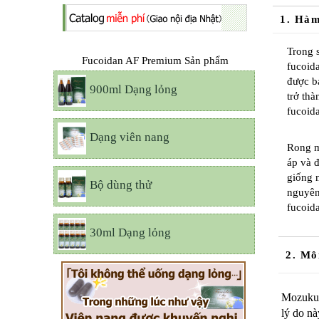
1. Hàm
Trong 
Fucoidan AF Premium Sản phẩm
fucoid
được b
900ml Dạng lỏng
trở thà
fucoid
Dạng viên nang
Rong m
áp và 
giống 
Bộ dùng thử
nguyên
fucoid
30ml Dạng lỏng
2. Mô
Mozuku h
lý do nà