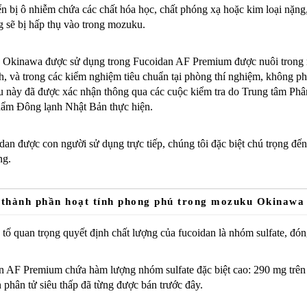
n bị ô nhiễm chứa các chất hóa học, chất phóng xạ hoặc kim loại nặng, 
 sẽ bị hấp thụ vào trong mozuku.
Okinawa được sử dụng trong Fucoidan AF Premium được nuôi trong
h, và trong các kiểm nghiệm tiêu chuẩn tại phòng thí nghiệm, không p
ều này đã được xác nhận thông qua các cuộc kiểm tra do Trung tâm Ph
ẩm Đông lạnh Nhật Bản thực hiện.
dan được con người sử dụng trực tiếp, chúng tôi đặc biệt chú trọng đ
ng.
 thành phần hoạt tính phong phú trong mozuku Okinawa
tố quan trọng quyết định chất lượng của fucoidan là nhóm sulfate, đóng 
n AF Premium chứa hàm lượng nhóm sulfate đặc biệt cao: 290 mg trên 
 phân tử siêu thấp đã từng được bán trước đây.