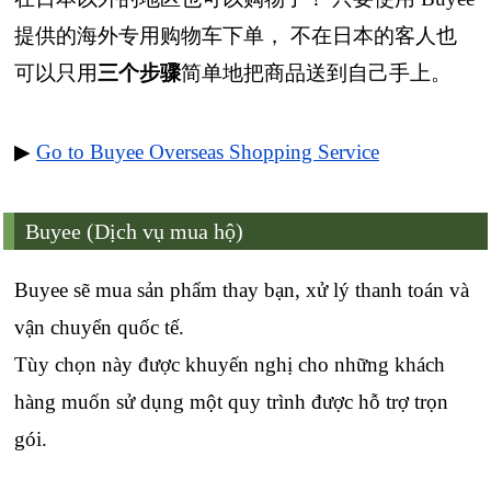
提供的海外专用购物车下单， 不在日本的客人也
可以只用
三个步骤
简单地把商品送到自己手上。
▶
Go to Buyee Overseas Shopping Service
Buyee (Dịch vụ mua hộ)
Buyee sẽ mua sản phẩm thay bạn, xử lý thanh toán và
vận chuyển quốc tế.
Tùy chọn này được khuyến nghị cho những khách
hàng muốn sử dụng một quy trình được hỗ trợ trọn
gói.