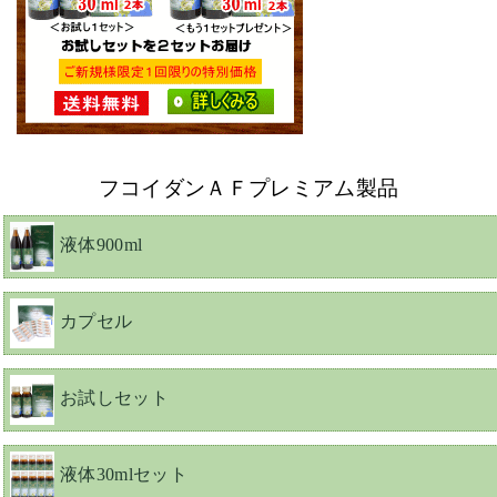
フコイダンＡＦプレミアム製品
液体900ml
カプセル
お試しセット
液体30mlセット