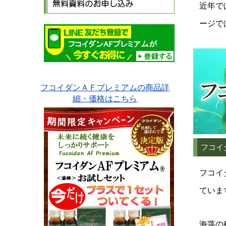
近年で
ージで
フコイダンＡＦプレミアムの商品詳
細・価格はこちら
フコイ
フコイ
ていま
海藻の