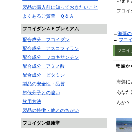
います
製品の購入前に知っておきたいこと
フコイ
よくあるご質問 Ｑ＆Ａ
フコイダンＡＦプレミアム
→
海藻の
→
フコ
配合成分 フコイダン
配合成分 アスコフィラン
フコイ
配合成分 フコキサンチン
配合成分 アミノ酸
乾燥か
配合成分 ビタミン
海藻に
製品の安全性・品質
あなた
超低分子との違い
飲用方法
んか？
製品の特徴・他とのちがい
フコイダン健康堂