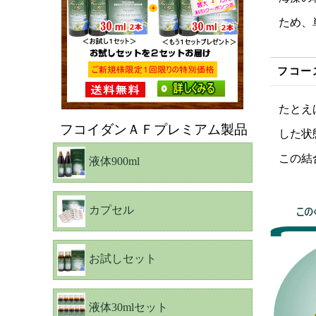
ため、
フコー
たとえ
フコイダンＡＦプレミアム製品
した状
この結
液体900ml
カプセル
お試しセット
液体30mlセット