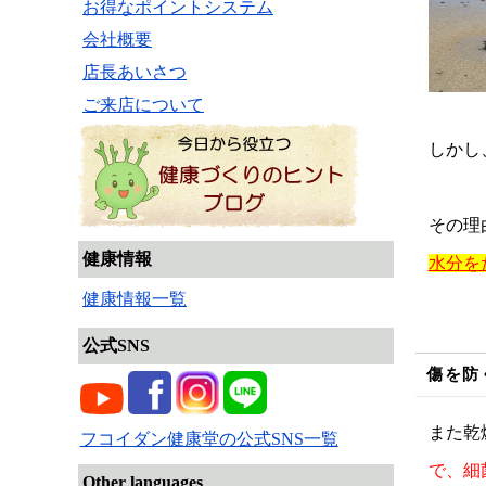
お得なポイントシステム
会社概要
店長あいさつ
ご来店について
しかし
その理
健康情報
水分を
健康情報一覧
公式SNS
傷を防
また乾
フコイダン健康堂の公式SNS一覧
で、細
Other languages