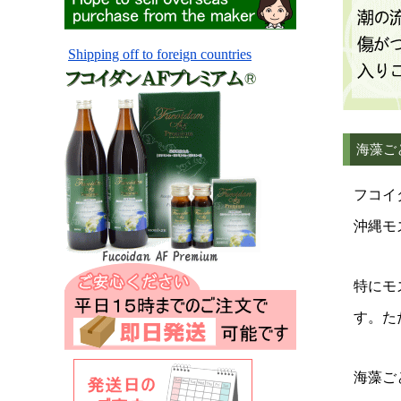
Shipping off to foreign countries
海藻ご
フコイ
沖縄モ
特にモ
す。た
海藻ご