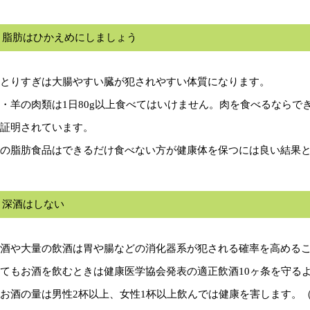
．脂肪はひかえめにしましょう
とりすぎは大腸やすい臓が犯されやすい体質になります。
・羊の肉類は1日80g以上食べてはいけません。肉を食べるならで
証明されています。
の脂肪食品はできるだけ食べない方が健康体を保つには良い結果
．深酒はしない
酒や大量の飲酒は胃や腸などの消化器系が犯される確率を高める
てもお酒を飲むときは健康医学協会発表の適正飲酒10ヶ条を守る
お酒の量は男性2杯以上、女性1杯以上飲んでは健康を害します。（アル