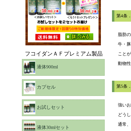
第4条
脂肪の
牛・豚
フコイダンＡＦプレミアム製品
ことが
動物性
液体900ml
第5条
カプセル
強いお
お試しセット
どうし
通常、
液体30mlセット