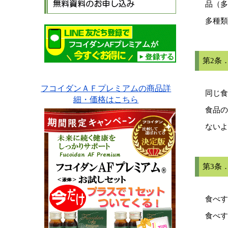
品（多
多種類
第2条
フコイダンＡＦプレミアムの商品詳
同じ食
細・価格はこちら
食品の
ないよ
第3条
食べす
食べす