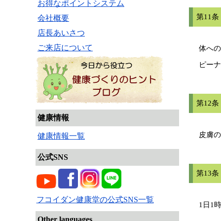
お得なポイントシステム
第11
会社概要
店長あいさつ
ご来店について
体への
ピーナ
第12
健康情報
皮膚の
健康情報一覧
公式SNS
第13
フコイダン健康堂の公式SNS一覧
1日1
Other languages