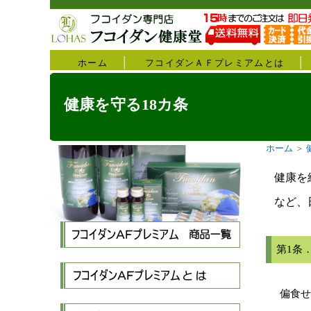
ホーム
フコイダンＡＦプレミアムとは
健康を守る18カ条
ホーム
＞
健康を
など、
第1条
偏食せ