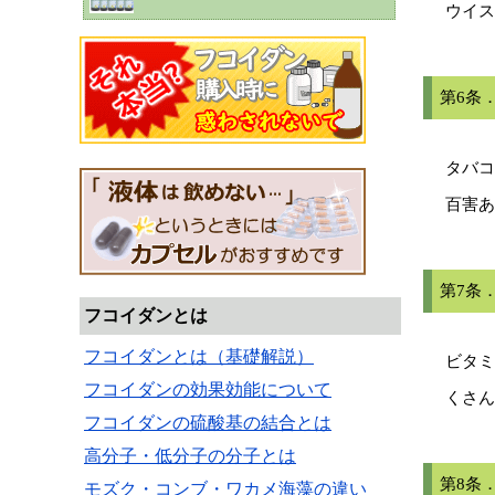
ウイス
第6条
タバコ
百害あ
第7条
フコイダンとは
フコイダンとは（基礎解説）
ビタミ
フコイダンの効果効能について
くさん
フコイダンの硫酸基の結合とは
高分子・低分子の分子とは
第8条
モズク・コンブ・ワカメ海藻の違い