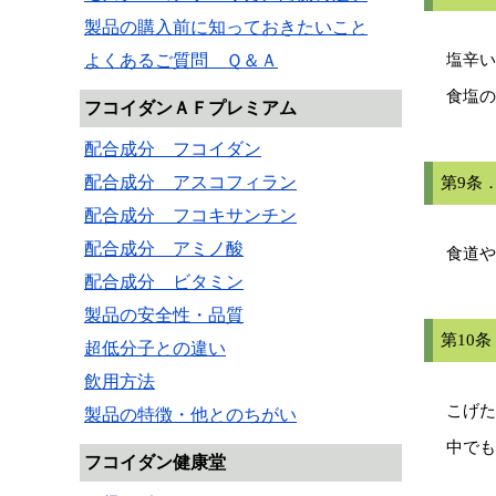
製品の購入前に知っておきたいこと
塩辛い
よくあるご質問 Ｑ＆Ａ
食塩の
フコイダンＡＦプレミアム
配合成分 フコイダン
配合成分 アスコフィラン
第9条
配合成分 フコキサンチン
配合成分 アミノ酸
食道や
配合成分 ビタミン
製品の安全性・品質
第10
超低分子との違い
飲用方法
こげた
製品の特徴・他とのちがい
中でも
フコイダン健康堂