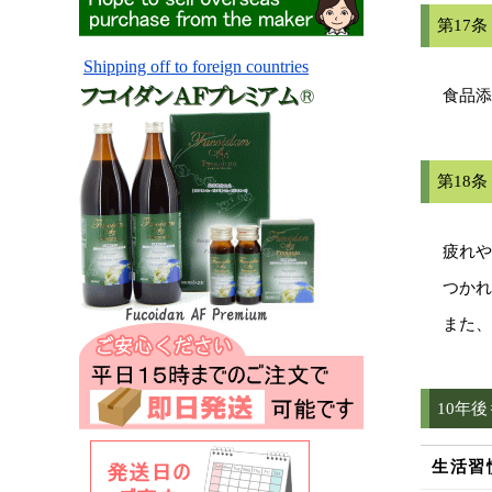
第17
Shipping off to foreign countries
食品添
第18
疲れや
つかれ
また、
10年
生活習