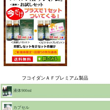
フコイダンＡＦプレミアム製品
液体900ml
カプセル