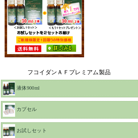
フコイダンＡＦプレミアム製品
液体900ml
カプセル
お試しセット