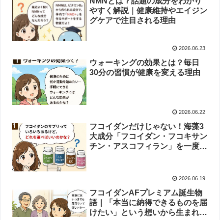
NMNとは？話題の成分をわかり
やすく解説｜健康維持やエイジン
グケアで注目される理由
2026.06.23
ウォーキングの効果とは？毎日
30分の習慣が健康を変える理由
2026.06.22
フコイダンだけじゃない！海藻3
大成分「フコイダン・フコキサン
チン・アスコフィラン」を一度に
摂れる唯一の製品「フコイダン
AFプレミアム」
2026.06.19
フコイダンAFプレミアム誕生物
語｜「本当に納得できるものを届
けたい」という想いから生まれた