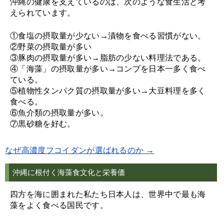
沖縄の健康を支えているのは、次のような食生活と考
えられています。
①食塩の摂取量が少ない→漬物を食べる習慣がない。
②野菜の摂取量が多い
③豚肉の摂取量が多い→脂肪の少ない料理法である。
④「海藻」の摂取量が多い→コンブを日本一多く食べ
ている。
⑤植物性タンパク質の摂取量が多い→大豆料理を多く
食べる。
⑥魚介類の摂取量が多い。
⑦黒砂糖を好む。
なぜ高濃度フコイダンが選ばれるのか →
沖縄に根付く海藻食文化と栄養価
四方を海に囲まれた私たち日本人は、世界中で最も海
藻をよく食べる国民です。