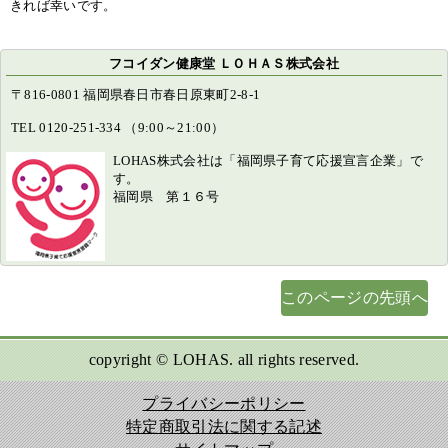
きれば幸いです。
フコイダン健康堂 ＬＯＨＡＳ株式会社
〒816-0801 福岡県春日市春日原東町2-8-1
TEL 0120-251-334 （9:00～21:00）
LOHAS株式会社は「福岡県子育て応援宣言企業」で
す。
福岡県 第１６号
このページの先頭へ
copyright © LOHAS. all rights reserved.
プライバシーポリシー
特定商取引法に関する記述