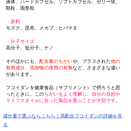
液体、ハードカプセル、ソフトカプセル、ゼリー状、
顆粒、固形粒
・原料
モズク、昆布、メカブ、ヒバマタ
・分子サイズ
高分子、低分子、ナノ
そのほかにも、
配合量のちがい
や、プラスされた
他の
有用成分、添加物の使用の有無
など、さまざまな違い
があります。
フコイダンを健康食品（サプリメント）で摂ろうと思
ったときに、この
ちがいをよく理解し、自分の目的や
ライフスタイルに合った製品を選ぶことが大切です
。
成分量で選ぶならこちら｜高配合フコイダンの詳細を見
る