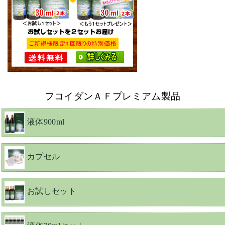
フコイダンＡＦプレミアム製品
液体900ml
カプセル
お試しセット