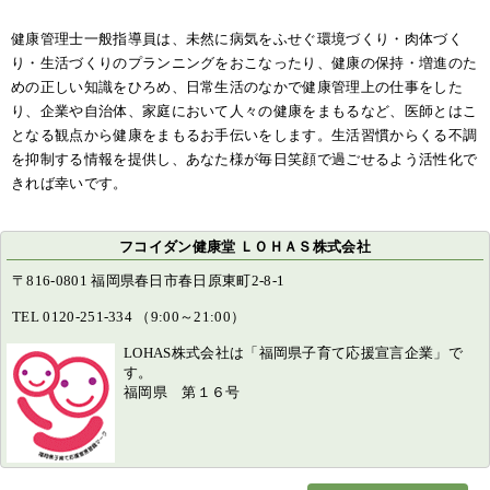
健康管理士一般指導員は、未然に病気をふせぐ環境づくり・肉体づく
り・生活づくりのプランニングをおこなったり、健康の保持・増進のた
めの正しい知識をひろめ、日常生活のなかで健康管理上の仕事をした
り、企業や自治体、家庭において人々の健康をまもるなど、医師とはこ
となる観点から健康をまもるお手伝いをします。生活習慣からくる不調
を抑制する情報を提供し、あなた様が毎日笑顔で過ごせるよう活性化で
きれば幸いです。
フコイダン健康堂 ＬＯＨＡＳ株式会社
〒816-0801 福岡県春日市春日原東町2-8-1
TEL 0120-251-334 （9:00～21:00）
LOHAS株式会社は「福岡県子育て応援宣言企業」で
す。
福岡県 第１６号