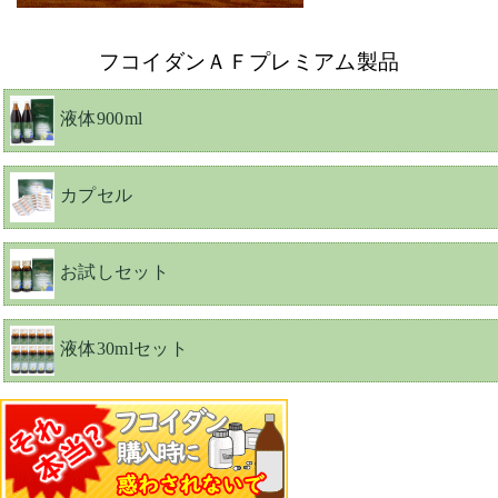
フコイダンＡＦプレミアム製品
液体900ml
カプセル
お試しセット
液体30mlセット