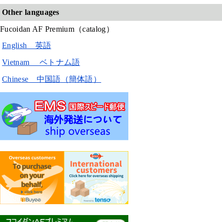
Other languages
Fucoidan AF Premium（catalog）
English 英語
Vietnam ベトナム語
Chinese 中国語（簡体語）