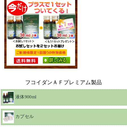
フコイダンＡＦプレミアム製品
液体900ml
カプセル