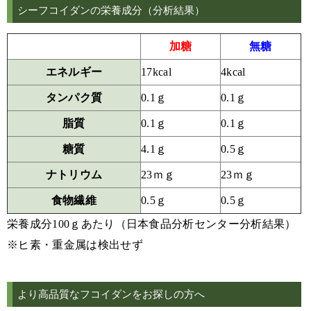
シーフコイダンの栄養成分（分析結果）
加糖
無糖
エネルギー
17kcal
4kcal
タンパク質
0.1ｇ
0.1ｇ
脂質
0.1ｇ
0.1ｇ
糖質
4.1ｇ
0.5ｇ
ナトリウム
23ｍｇ
23ｍｇ
食物繊維
0.5ｇ
0.5ｇ
栄養成分100ｇあたり（日本食品分析センター分析結果）
※ヒ素・重金属は検出せず
より高品質なフコイダンをお探しの方へ