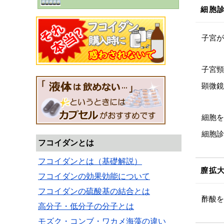
細胞
子宮が
子宮頸
顕微鏡
細胞を
細胞診
フコイダンとは
フコイダンとは（基礎解説）
膣拡
フコイダンの効果効能について
フコイダンの硫酸基の結合とは
酢酸を
高分子・低分子の分子とは
モズク・コンブ・ワカメ海藻の違い