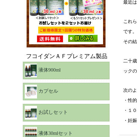
最近は
これら
です。
その結
フコイダンＡＦプレミアム製品
二十歳
液体900ml
ックの
次のよ
カプセル
・性的
・１０
お試しセット
・妊娠
液体30mlセット