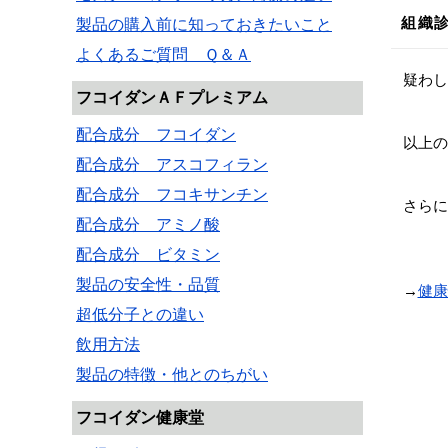
組織
製品の購入前に知っておきたいこと
よくあるご質問 Ｑ＆Ａ
疑わし
フコイダンＡＦプレミアム
配合成分 フコイダン
以上の
配合成分 アスコフィラン
配合成分 フコキサンチン
さらに
配合成分 アミノ酸
配合成分 ビタミン
製品の安全性・品質
→
健康
超低分子との違い
飲用方法
製品の特徴・他とのちがい
フコイダン健康堂