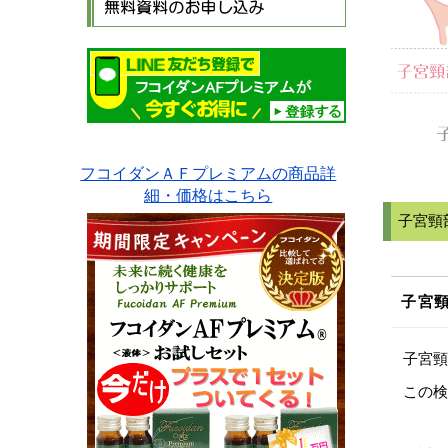
フコイダンＡＦプレミアムの商品詳
細・価格はこちら
子宮頸
子宮
子宮頸
この検