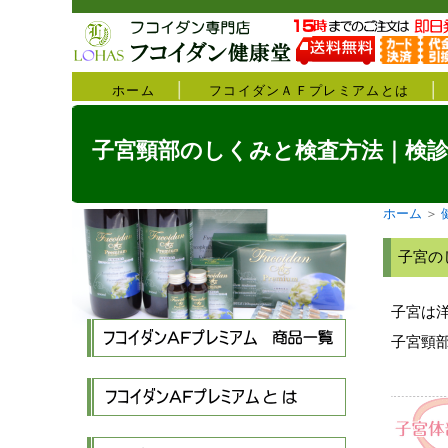
ホーム
フコイダンＡＦプレミアムとは
子宮頸部のしくみと検査方法｜検診
ホーム
＞
子宮の
子宮は洋
子宮頸